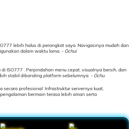
O777 lebih halus di perangkat saya. Navigasinya mudah dan
k digunakan dalam waktu lama.
- Ochui
 di ISO777 . Perpindahan menu cepat, visualnya bersih, dan
bih stabil dibanding platform sebelumnya.
- Ochu
 secara profesional. Infrastruktur servernya kuat,
 pengalaman bermain terasa lebih aman serta