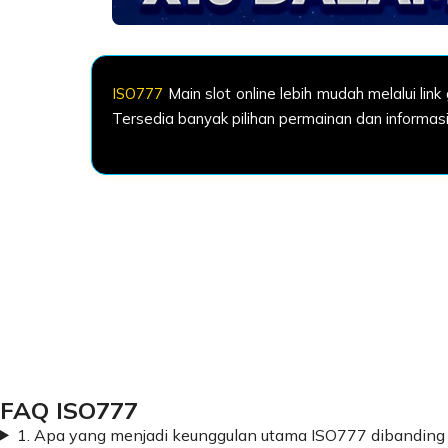
ISO777
Main slot online lebih mudah melalui li
Tersedia banyak pilihan permainan dan informas
Loading...
FAQ ISO777
1. Apa yang menjadi keunggulan utama ISO777 dibanding 