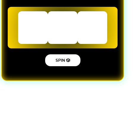
SPIN 🎲