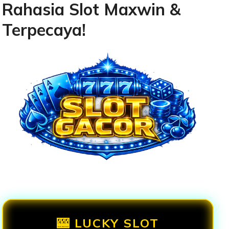
Rahasia Slot Maxwin &
Terpecaya!
🎰 LUCKY SLOT