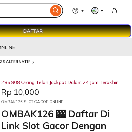
DAFTAR
ONLINE
26 ALTERNATIF
285.808 Orang Telah Jackpot Dalam 24 Jam Terakhir!
Price:
Rp 10,000
OMBAK126 SLOT GACOR ONLINE
OMBAK126 🎰 Daftar Di
Link Slot Gacor Dengan