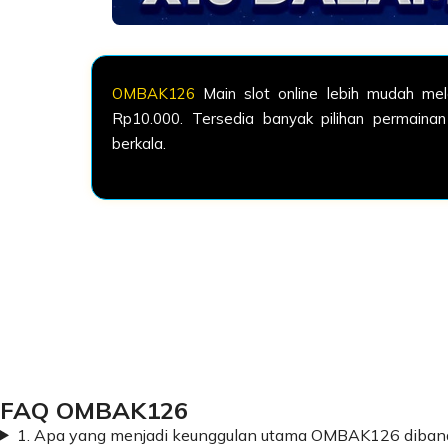
OMBAK126
Main slot online lebih mudah mel
Rp10.000. Tersedia banyak pilihan permaina
berkala.
Loading...
FAQ OMBAK126
1. Apa yang menjadi keunggulan utama OMBAK126 dibandi